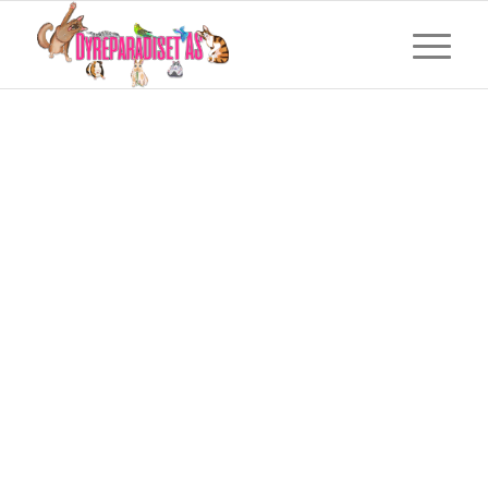
Reptiler
Eksotiske
&
Dyr i Halden
Hos Dyreparadiset finner du alt til
reptiler, slanger, øgler, skilpadder og
eksotiske dyr. Vi gir deg ekspertråd om
terrarium, varme, lys og fôring – enten
du er nybegynner eller erfaren reptileier.
Besøk oss i butikken for personlig