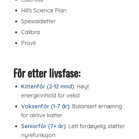
Hill’s Science Plan
Spesialdietter
Calibra
Provit
Fôr etter livsfase:
Kittenfôr (2-12 mnd):
Høyt
energiinnhold for vekst
Voksenfôr (1-7 år):
Balansert ernæring
for aktive katter
Seniorfôr (7+ år):
Lett fordøyelig, støtter
nyrefunksjon