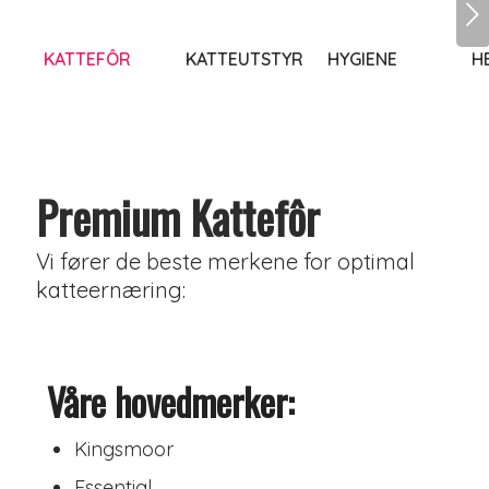
Next
KATTEFÔR
KATTEUTSTYR
HYGIENE
H
Premium Kattefôr
Vi fører de beste merkene for optimal
katteernæring:
Våre hovedmerker:
Kingsmoor
Essential