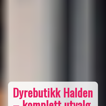
Dyrebutikk Halden
– komplett utvalg