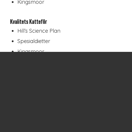
Kingsmoor
Kvalitets Kattefôr
Hill’s Science Plan
Spesialdietter
Kingsmoor
Calibra
Provit
Akvaristikk
Tropisk fisk (levende)
Akvarium-utstyr
Vannbehandling
Akvarieplanter