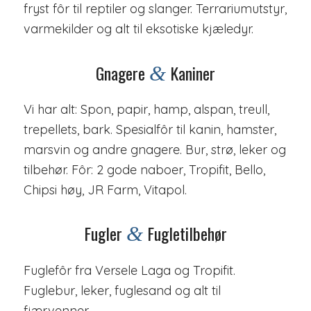
fryst fôr til reptiler og slanger. Terrariumutstyr,
varmekilder og alt til eksotiske kjæledyr.
Gnagere
Kaniner
&
Vi har alt: Spon, papir, hamp, alspan, treull,
trepellets, bark.
Spesialfôr til kanin, hamster,
marsvin og andre gnagere. Bur, strø, leker og
tilbehør.
Fôr: 2 gode naboer, Tropifit, Bello,
Chipsi høy, JR Farm, Vitapol.
Fugler
Fugletilbehør
&
Fuglefôr fra Versele Laga og Tropifit.
Fuglebur, leker, fuglesand og alt til
fjærvenner.